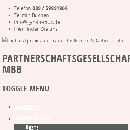
Telefon
089 / 59991966
Termin Buchen
info@gyn-in-muc.de
Hier finden Sie uns
PARTNERSCHAFTSGESELLSCHA
MBB
TOGGLE MENU
Skip
STARTSEITE
to
UNSERE PRAXIS
content
ÄRZTE